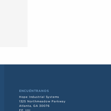
ENCUÉNTRANOS
Hope Industrial Systems
1325 Northmeadow Parkway
Atlanta, GA 30076
EE. UU