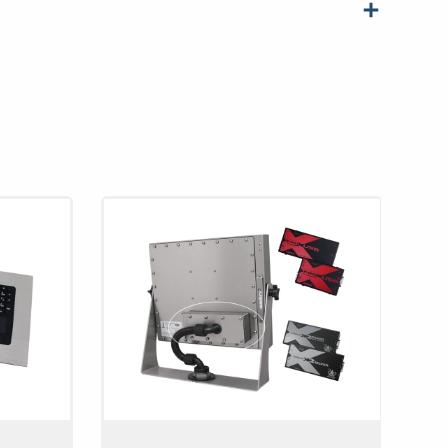
eso del envío
: 8,16 kg
630
 para ubicaciones peligrosas
: Incluido para clase I,
C y D; clase II, división 2 para grupos F y G; clase
e archivo E328481) según UL121201-2017 y C22.2