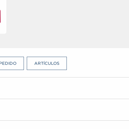
PEDIDO
ARTÍCULOS
Retroiluminación (típica)
: LED; vida media de
brillo de 60 000 horas
Tipo
: cristal líquido de matriz activa de transistor
Ventana de vidrio templado (si
de película fina (TFT)
3,0 mm con acabado de superfic