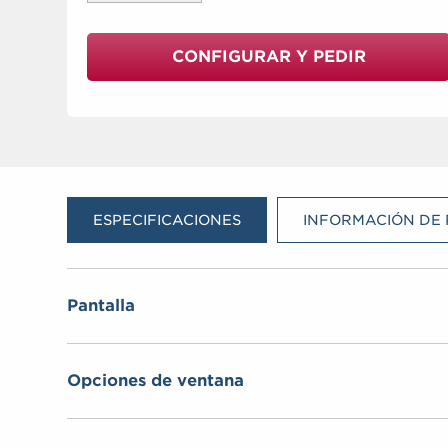
CONFIGURAR Y PEDIR
ESPECIFICACIONES
INFORMACIÓN DE 
Pantalla
Tamaño
: 15,0” en diagonal
Opciones de ventana
Resolución nativa
: XGA (1024 x 768, relación de
aspecto de 4:3)
Pantalla táctil resistiva de un solo toque