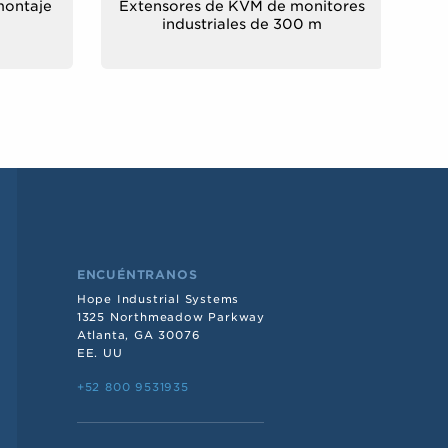
montaje
Extensores de KVM de monitores
industriales de 300 m
ENCUÉNTRANOS
Hope Industrial Systems
1325 Northmeadow Parkway
Atlanta, GA 30076
EE. UU
+52 800 9531935