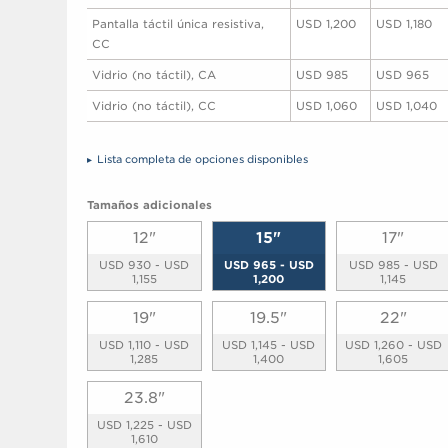
Pantalla táctil única resistiva,
USD 1,200
USD 1,180
CC
Vidrio (no táctil), CA
USD 985
USD 965
Vidrio (no táctil), CC
USD 1,060
USD 1,040
Lista completa de opciones disponibles
Tamaños adicionales
12"
15"
17"
USD 930 - USD
USD 965 - USD
USD 985 - USD
1,155
1,200
1,145
19"
19.5"
22"
USD 1,110 - USD
USD 1,145 - USD
USD 1,260 - USD
1,285
1,400
1,605
23.8"
USD 1,225 - USD
1,610