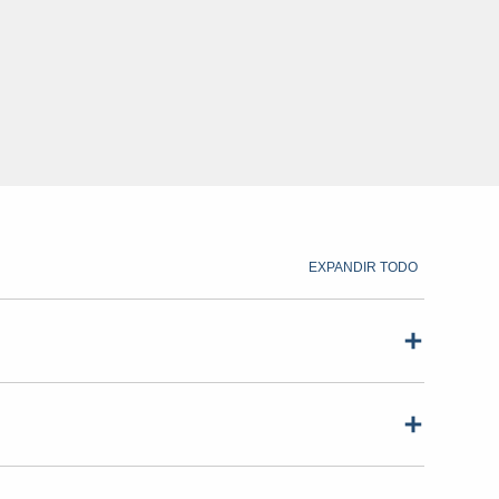
EXPANDIR TODO
Resolución mínima
: 640 x 400
Tamaño de píxel
: 0,297 mm x 0,297 mm
n pantalla táctil)
: Ventana de vidrio de 2,8 mm a
Número de colores
: 16,7 millones
ie antirreflejos 90 % brillante. Vidrio templado